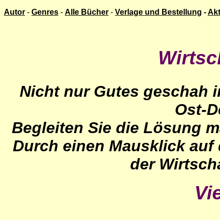
Autor
-
Genres
-
Alle Bücher
-
Verlage und Bestellung
-
Ak
Wirtsch
Nicht nur Gutes geschah 
Ost-D
Begleiten Sie die Lösung m
Durch einen Mausklick auf d
der Wirtschaf
Vi