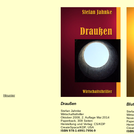
Hinunter
Draußen
Blut
Stefan Jahnke
Stef
Wirtschaftsthriller
Wirtsc
Oktober 2008, 2. Auflage Mai 2014
Nove
Paperback, 308 Seiten
Pape
Herstellung und Verlag:
CS/KDP
Herst
CreateSpace/KDP, USA
Crea
ISBN 978-1-4991-7956-9
ISBN