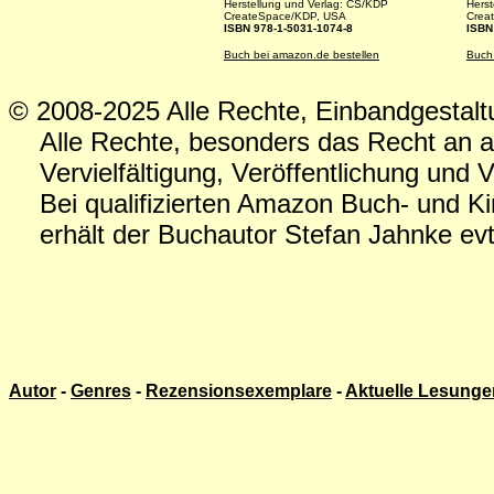
Herstellung und Verlag: CS/KDP
Herst
CreateSpace/KDP, USA
Crea
ISBN 978-1-5031-1074-8
ISBN
Buch bei amazon.de bestellen
Buch
© 2008-2025 Alle Rechte, Einbandgestalt
Alle Rechte, besonders das Recht an al
Vervielfältigung, Veröffentlichung und Ve
Bei qualifizierten Amazon Buch- und Ki
erhält der Buchautor Stefan Jahnke evtl.
Autor
-
Genres
-
Rezensionsexemplare
-
Aktuelle Lesunge